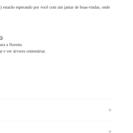
o) estarão esperando por você com um jantar de boas-vindas, onde
😋
ra a floresta
 e ver árvores centenárias.