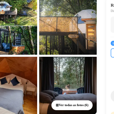
R
Di
⊞
Ver todas as fotos (6)