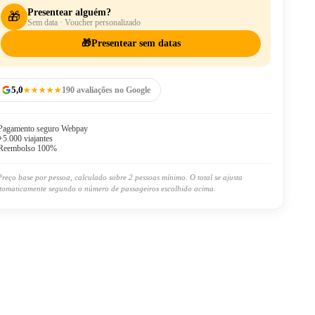
Presentear alguém?
🎁
Sem data · Voucher personalizado
🎁
Presentear sem datas
5,0
★★★★★
190 avaliações no Google
Pagamento seguro Webpay
+5.000 viajantes
Reembolso 100%
Preço base por pessoa, calculado sobre 2 pessoas mínimo. O total se ajusta
tomaticamente segundo o número de passageiros escolhido acima.