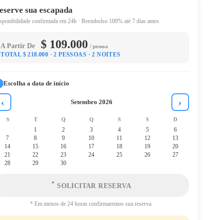
eserve sua escapada
sponibilidade confirmada em 24h · Reembolso 100% até 7 dias antes
$ 109.000
A Partir De
/ pessoa
TOTAL $ 218.000
· 2 PESSOAS
· 2 NOITES
Escolha a data de início
1
‹
›
Setembro 2026
S
T
Q
Q
S
S
D
1
2
3
4
5
6
7
8
9
10
11
12
13
14
15
16
17
18
19
20
21
22
23
24
25
26
27
28
29
30
*
SOLICITAR RESERVA
* Em menos de 24 horas confirmaremos sua reserva.