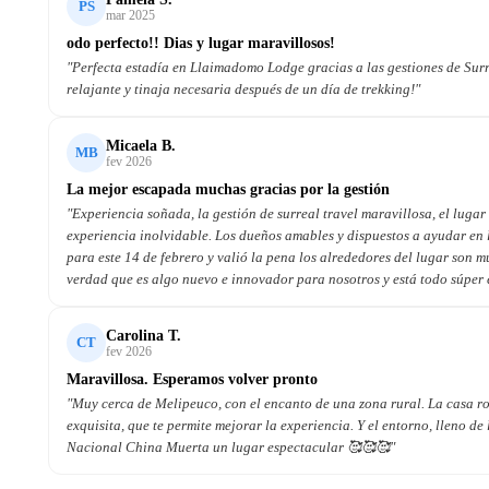
PS
mar 2025
odo perfecto!! Dias y lugar maravillosos!
"Perfecta estadía en Llaimadomo Lodge gracias a las gestiones de Sur
relajante y tinaja necesaria después de un día de trekking!"
Micaela B.
MB
fev 2026
La mejor escapada muchas gracias por la gestión
"Experiencia soñada, la gestión de surreal travel maravillosa, el lug
experiencia inolvidable. Los dueños amables y dispuestos a ayudar en
para este 14 de febrero y valió la pena los alrededores del lugar son 
verdad que es algo nuevo e innovador para nosotros y está todo súper 
Carolina T.
CT
fev 2026
Maravillosa. Esperamos volver pronto
"Muy cerca de Melipeuco, con el encanto de una zona rural. La casa r
exquisita, que te permite mejorar la experiencia. Y el entorno, lleno d
Nacional China Muerta un lugar espectacular 🥰🥰🥰"