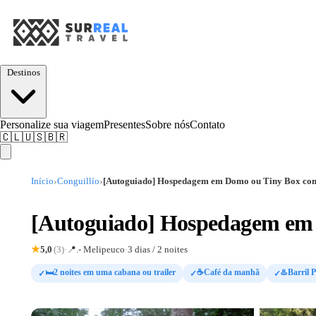
Destinos
Personalize sua viagem
Presentes
Sobre nós
Contato
🇨🇱
🇺🇸
🇧🇷
›
›
Início
Conguillío
[Autoguiado] Hospedagem em Domo ou Tiny Box com 
[Autoguiado] Hospedagem em 
5,0
(3)
·
📍
.- Melipeuco
·
3 dias / 2 noites
★
🛏️2 noites em uma cabana ou trailer
☕Café da manhã
♨️Barril 
✓
✓
✓