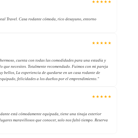
★
★
★
★
★
real Travel. Casa rodante cómoda, rico desayuno, entorno
★
★
★
★
★
ar hermoso, cuenta con todas las comodidades para una estadía y
 lo que necesites. Totalmente recomendado. Fuimos con mi pareja
muy bellos, La experiencia de quedarse en un casa rodante de
equipado, felicidades a los dueños por el emprendimiento."
★
★
★
★
★
odante está cómodamente equipada, tiene una tinaja exterior
e lugares maravillosos que conocer, solo nos faltó tiempo. Reserva