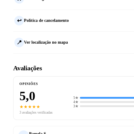
↩️
Política de cancelamento
📍
Ver localização no mapa
Avaliações
OPINIÕES
5,0
5★
4★
★★★★★
3★
3 avaliações verificadas
Pamela S.